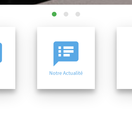
r
speaker_notes
a
Notre Actualité