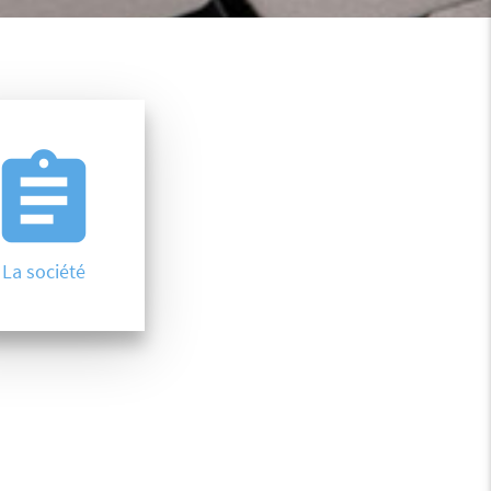
ssignment
La société